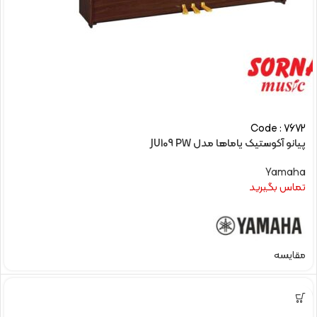
Code : 7672
پیانو آکوستیک یاماها مدل JU109 PW
Yamaha
تماس بگیرید
مقایسه