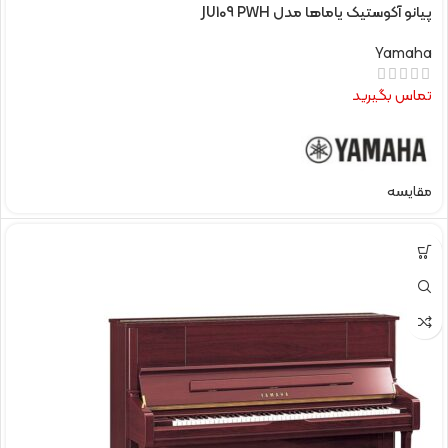
پیانو آکوستیک یاماها مدل JU109 PWH
Yamaha
تماس بگیرید
مقایسه