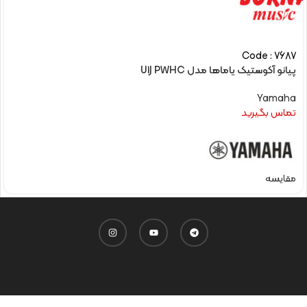
Code : 7687
پیانو آکوستیک یاماها مدل U1J PWHC
Yamaha
تماس بگیرید
مقایسه