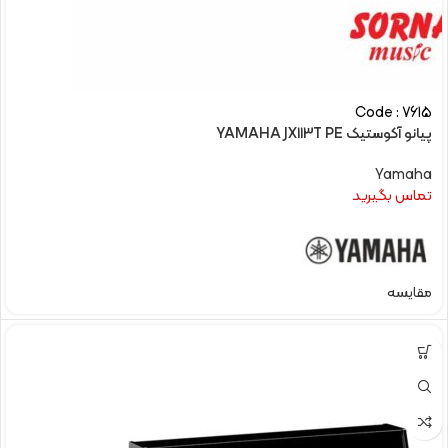
Code : 7615
پیانو آکوستیک YAMAHA JX113T PE
Yamaha
تماس بگیرید
مقایسه