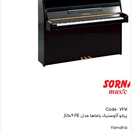
Code : 7671
پیانو آکوستیک یاماها مدل JU109 PE
Yamaha