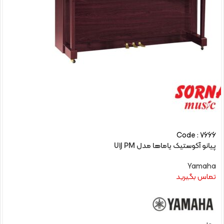
Code : 7666
پیانو آکوستیک یاماها مدل U1J PM
Yamaha
تماس بگیرید