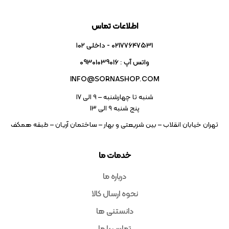
اطلاعات تماس
02177647531 - داخلی ۱۰۲
واتس آپ : 09301039016
INFO@SORNASHOP.COM
شنبه تا چهارشنبه – ۹ الی 17
پنج شنبه ۹ الی 13
تهران خیابان انقلاب – بین شریعتی و بهار – ساختمان آریان – طبقه همکف
خدمات ما
درباره ما
نحوه ارسال کالا
دانستنی ها