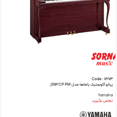
Code : 7673
پیانو آکوستیک یاماها مدل JX113CP PM
Yamaha
تماس بگیرید