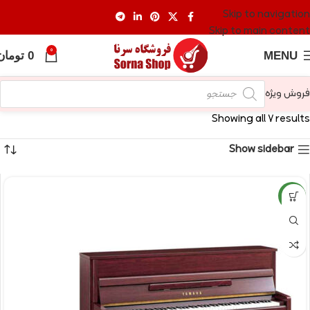
Skip to navigation
Skip to main content
0
MENU
0
تومان
فروش ویژه
Showing all 7 results
Show sidebar
NEW