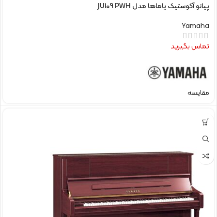
پیانو آکوستیک یاماها مدل JU109 PWH
Yamaha
تماس بگیرید
مقایسه