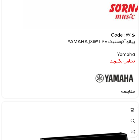
Code : 7615
پیانو آکوستیک YAMAHA JX113T PE
Yamaha
تماس بگیرید
مقایسه