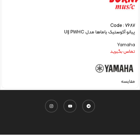
Code : 7687
پیانو آکوستیک یاماها مدل U1J PWHC
Yamaha
تماس بگیرید
مقایسه