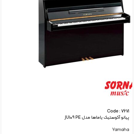
Code : 7671
پیانو آکوستیک یاماها مدل JU109 PE
Yamaha