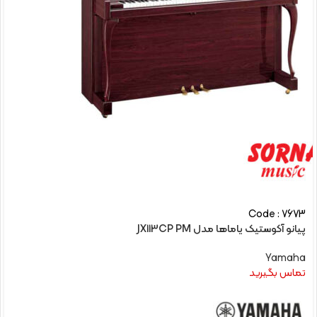
Code : 7673
پیانو آکوستیک یاماها مدل JX113CP PM
Yamaha
تماس بگیرید