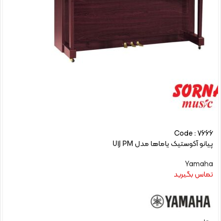
Code : 7666
پیانو آکوستیک یاماها مدل U1J PM
Yamaha
تماس بگیرید