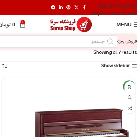
Skip to navigation
Skip to main content
0
MENU
0
تومان
فروش ویژه
Showing all 7 results
Show sidebar
NEW