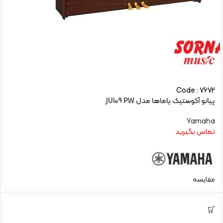
Code : 7672
پیانو آکوستیک یاماها مدل JU109 PW
Yamaha
تماس بگیرید
مقایسه