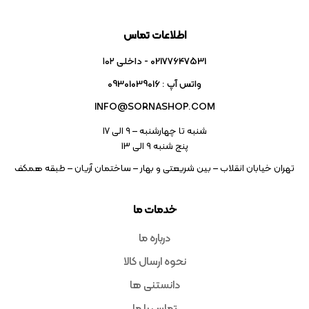
اطلاعات تماس
02177647531 - داخلی ۱۰۲
واتس آپ : 09301039016
INFO@SORNASHOP.COM
شنبه تا چهارشنبه – ۹ الی 17
پنج شنبه ۹ الی 13
تهران خیابان انقلاب – بین شریعتی و بهار – ساختمان آریان – طبقه همکف
خدمات ما
درباره ما
نحوه ارسال کالا
دانستنی ها