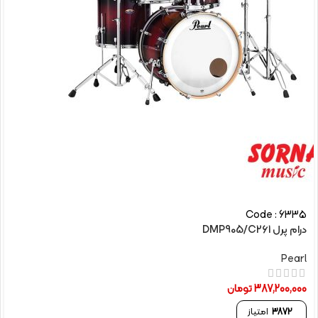
Code : 6335
درام پرل DMP905/C261
Pearl
387,200,000
تومان
3872
امتیاز