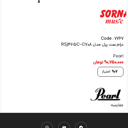
Code : 7767
درام ست پرل مدل RSJ465C-C708
Pearl
90,750,000
تومان
907
امتیاز
مقایسه