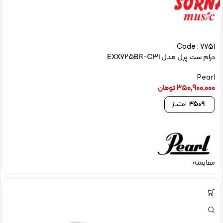
Code : 7751
درام ست پرل مدل EXX725BR-C31
Pearl
350,900,000
تومان
3509
امتیاز
مقایسه