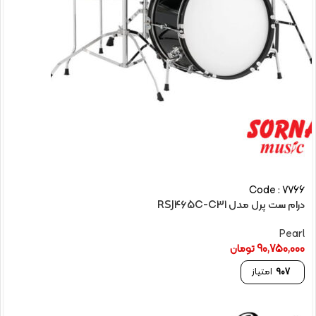
Code : 7766
درام ست پرل مدل RSJ465C-C31
Pearl
90,750,000
تومان
907
امتیاز