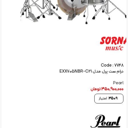
Code : 7748
درام ست پرل مدل EXX705NBR-C21
Pearl
350,900,000
تومان
3509
امتیاز