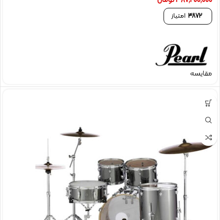
387,200,000
تومان
3872
امتیاز
مقایسه