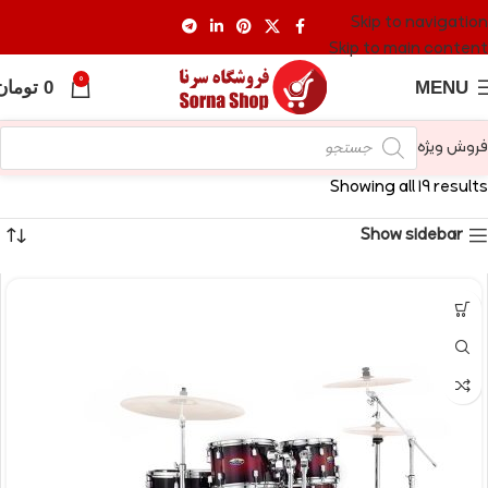
Skip to navigation
Skip to main content
0
MENU
0
تومان
فروش ویژه
Showing all 19 results
Show sidebar