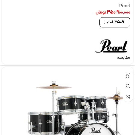
Pearl
350,900,000
تومان
3509
امتیاز
مقایسه