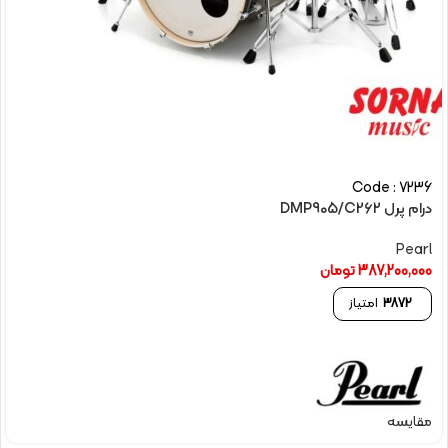
Code : 7236
درام پرل DMP905/C262
Pearl
387,200,000
تومان
3872
امتیاز
مقایسه