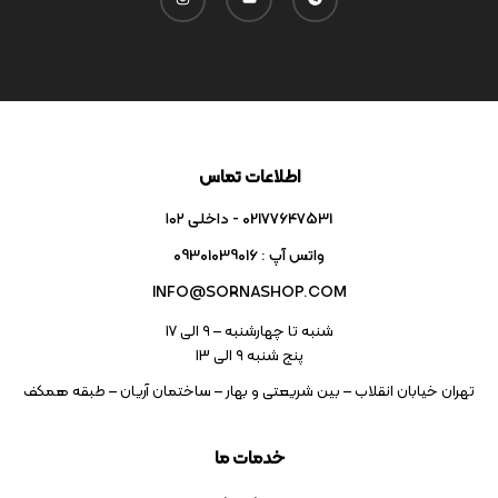
اطلاعات تماس
02177647531 - داخلی ۱۰۲
واتس آپ : 09301039016
INFO@SORNASHOP.COM
شنبه تا چهارشنبه – ۹ الی 17
پنج شنبه ۹ الی 13
تهران خیابان انقلاب – بین شریعتی و بهار – ساختمان آریان – طبقه همکف
خدمات ما