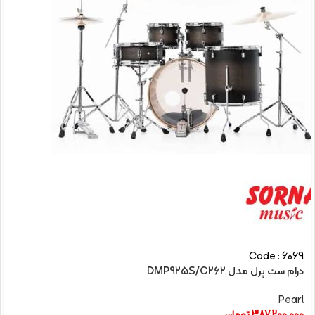
Code : 6069
درام ست پرل مدل DMP925S/C262
Pearl