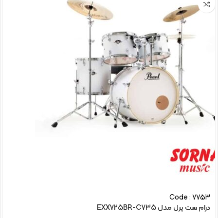
Code : 7753
درام ست پرل مدل EXX725BR-C735