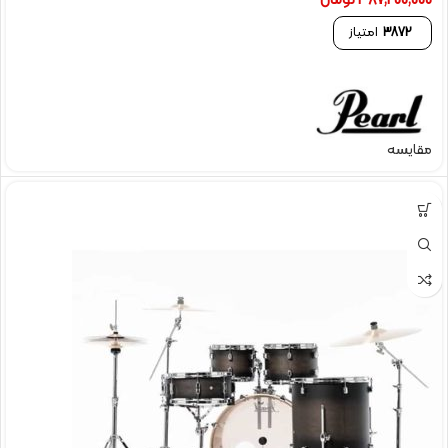
387,200,000
تومان
3872
امتیاز
مقایسه