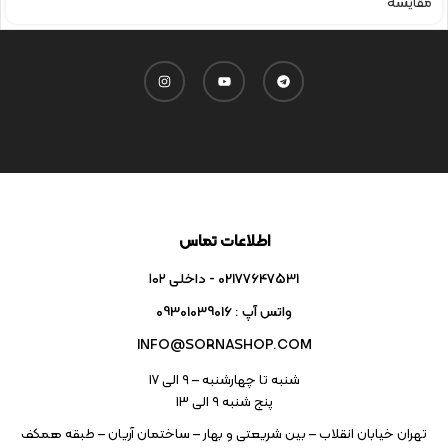
مقایسه
اطلاعات تماس
02177647531 - داخلی ۱۰۲
واتس آپ : 09301039016
INFO@SORNASHOP.COM
شنبه تا چهارشنبه – ۹ الی 17
پنج شنبه ۹ الی 13
تهران خیابان انقلاب – بین شریعتی و بهار – ساختمان آریان – طبقه همکف