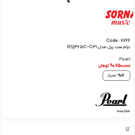
Code : 7766
درام ست پرل مدل RSJ465C-C31
Pearl
90,750,000
تومان
907
امتیاز
مقایسه