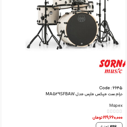
Code : 6645
درام ست مپکس مارس مدل MA529SFBAW
Mapex
219,660,000
تومان