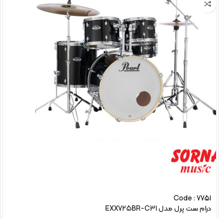
Code : 7751
درام ست پرل مدل EXX725BR-C31