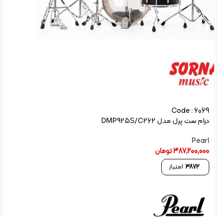
Code : 6069
درام ست پرل مدل DMP925S/C262
Pearl
387,200,000
تومان
3872
امتیاز