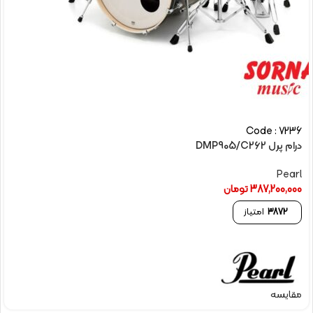
Code : 7236
درام پرل DMP905/C262
Pearl
387,200,000
تومان
3872
امتیاز
مقایسه