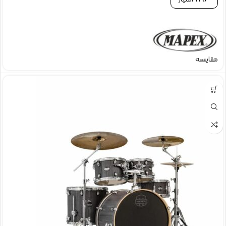
2196
امتیاز
مقایسه