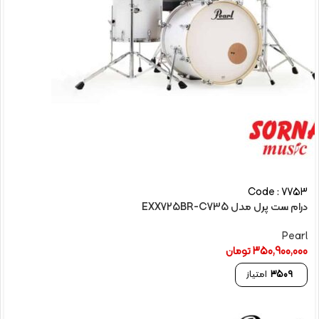
Code : 7753
درام ست پرل مدل EXX725BR-C735
Pearl
350,900,000
تومان
3509
امتیاز