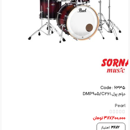
Code : 6335
درام پرل DMP905/C261
Pearl
387,200,000
تومان
3872
امتیاز