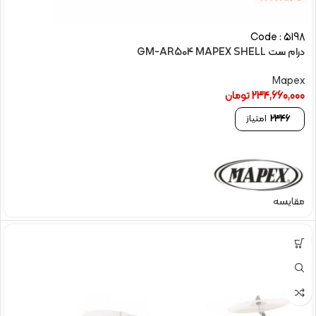
Code : 5198
درام ست GM-AR504 MAPEX SHELL
Mapex
234,660,000
تومان
2346
امتیاز
مقایسه