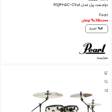
درام ست پرل مدل RSJ465C-C708
Pearl
90,750,000
تومان
907
امتیاز
مقایسه