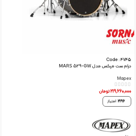
Code : 4745
درام ست مپکس مدل MARS 529-GW
Mapex
219,660,000
تومان
2196
امتیاز