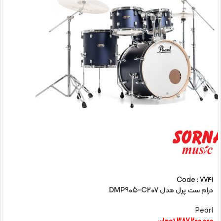
Code : 7741
درام ست پرل مدل DMP905-C207
Pearl