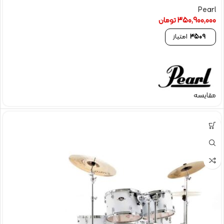
Pearl
350,900,000
تومان
3509
امتیاز
مقایسه