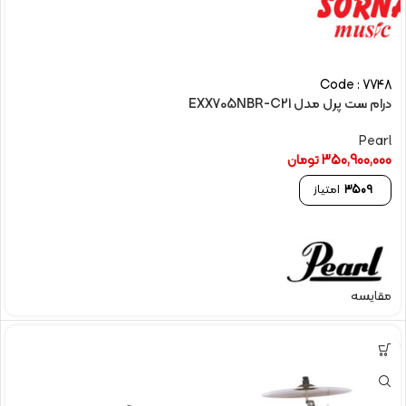
Code : 7748
درام ست پرل مدل EXX705NBR-C21
Pearl
350,900,000
تومان
3509
امتیاز
مقایسه