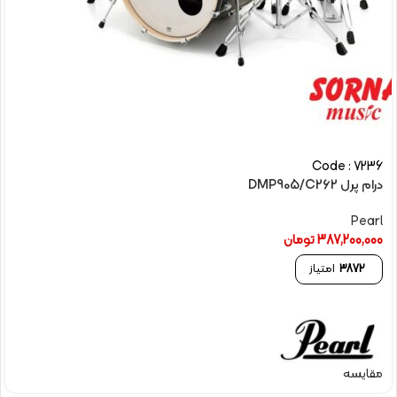
Code : 7236
درام پرل DMP905/C262
Pearl
387,200,000
تومان
3872
امتیاز
مقایسه