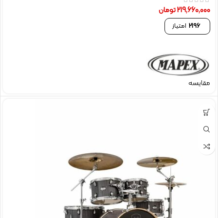
219,660,000
تومان
2196
امتیاز
مقایسه