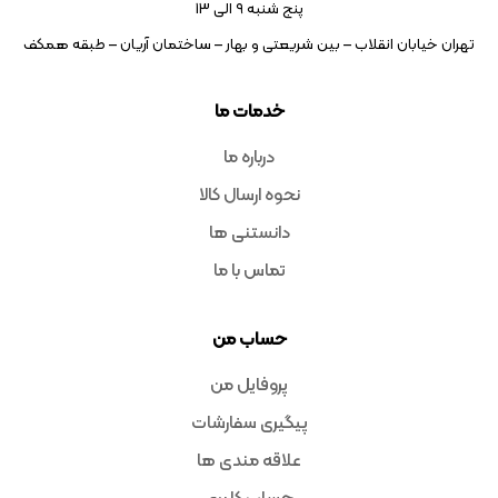
پنج شنبه ۹ الی 13
تهران خیابان انقلاب – بین شریعتی و بهار – ساختمان آریان – طبقه همکف
خدمات ما
درباره ما
نحوه ارسال کالا
دانستنی ها
تماس با ما
حساب من
پروفایل من
پیگیری سفارشات
علاقه مندی ها