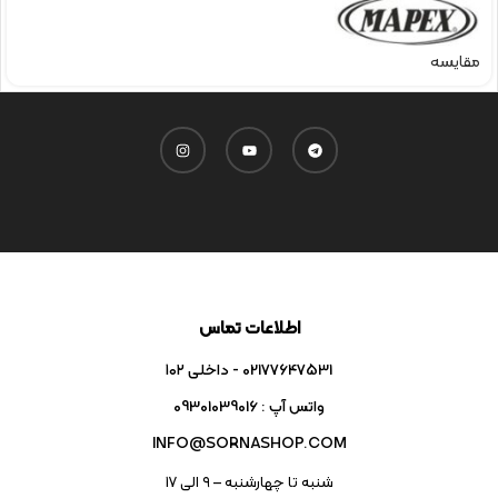
مقایسه
اطلاعات تماس
02177647531 - داخلی ۱۰۲
واتس آپ : 09301039016
INFO@SORNASHOP.COM
شنبه تا چهارشنبه – ۹ الی 17