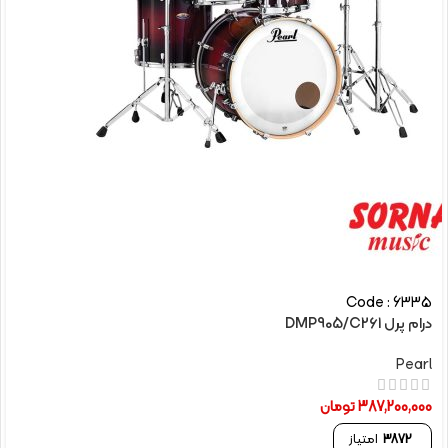
Code : 6335
درام پرل DMP905/C261
Pearl
387,200,000
تومان
3872
امتیاز