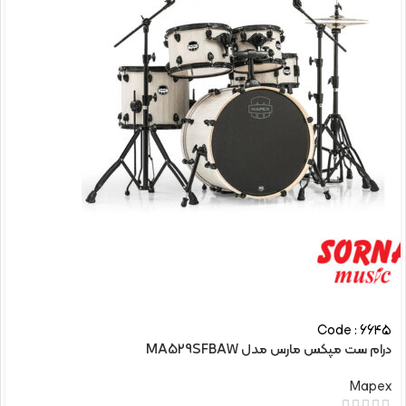
Code : 6645
درام ست مپکس مارس مدل MA529SFBAW
Mapex