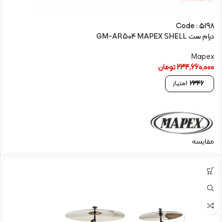
Code : 5198
درام ست GM-AR504 MAPEX SHELL
Mapex
234,660,000
تومان
2346
امتیاز
مقایسه