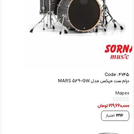
Code : 4745
درام ست مپکس مدل MARS 529-GW
Mapex
219,660,000
تومان
2196
امتیاز