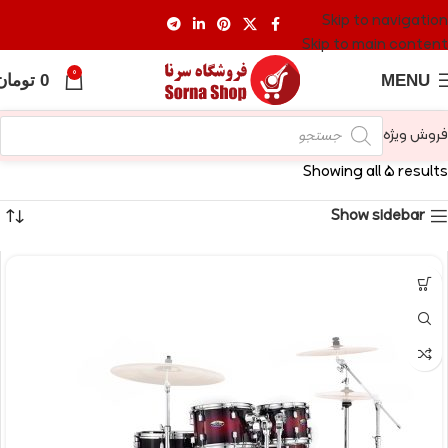
Skip to navigation
Skip to main content
0
MENU
0
تومان
فروش ویژه
Showing all 5 results
Show sidebar