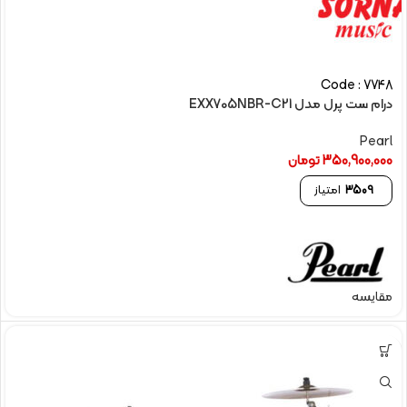
Code : 7748
درام ست پرل مدل EXX705NBR-C21
Pearl
350,900,000
تومان
3509
امتیاز
مقایسه