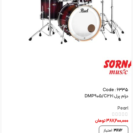
Code : 6335
درام پرل DMP905/C261
Pearl
387,200,000
تومان
3872
امتیاز