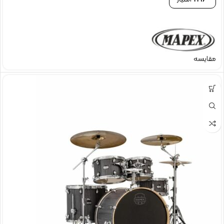
2196
امتیاز
مقایسه