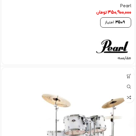
Pearl
350,900,000
تومان
3509
امتیاز
مقایسه