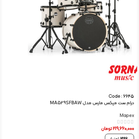
Code : 6645
درام ست مپکس مارس مدل MA529SFBAW
Mapex
219,660,000
تومان