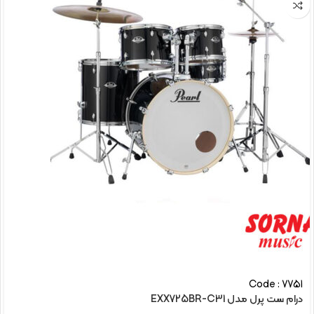
Code : 7751
درام ست پرل مدل EXX725BR-C31