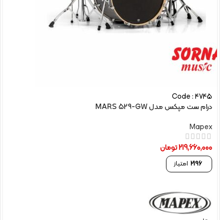
Code : 4745
درام ست مپکس مدل MARS 529-GW
Mapex
219,660,000
تومان
2196
امتیاز