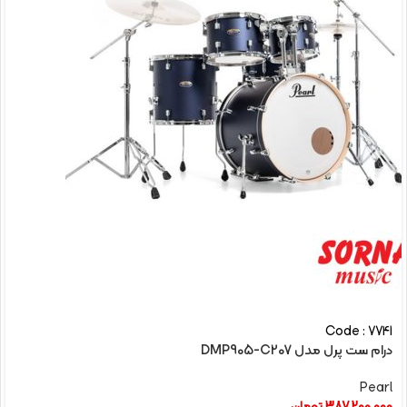
Code : 7741
درام ست پرل مدل DMP905-C207
Pearl