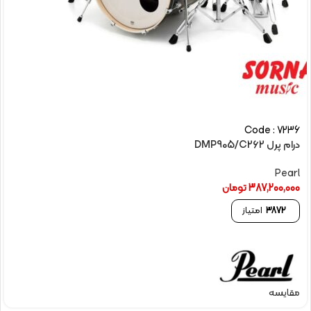
Code : 7236
درام پرل DMP905/C262
Pearl
387,200,000
تومان
3872
امتیاز
مقایسه