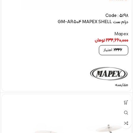
Code : 5198
درام ست GM-AR504 MAPEX SHELL
Mapex
234,660,000
تومان
2346
امتیاز
مقایسه