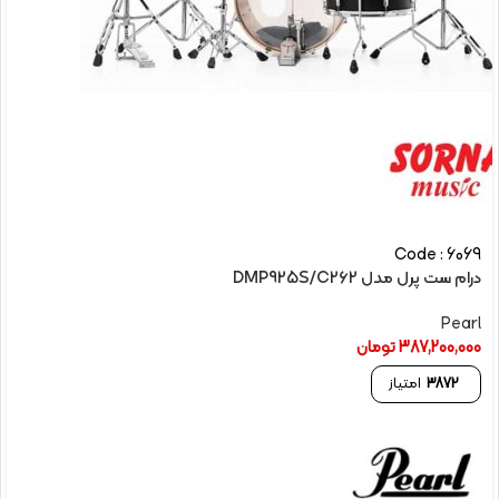
Code : 6069
درام ست پرل مدل DMP925S/C262
Pearl
387,200,000
تومان
3872
امتیاز