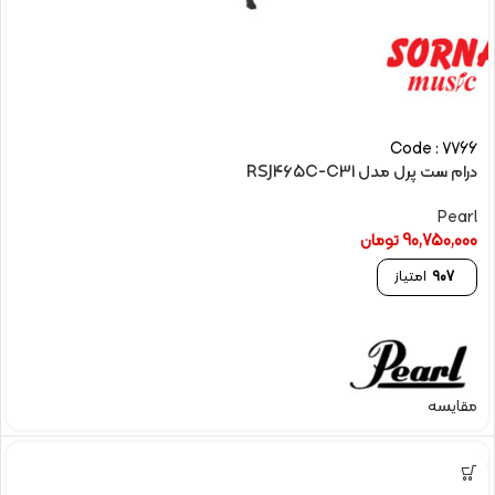
Code : 7766
درام ست پرل مدل RSJ465C-C31
Pearl
90,750,000
تومان
907
امتیاز
مقایسه