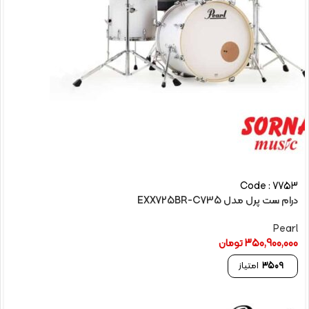
Code : 7753
درام ست پرل مدل EXX725BR-C735
Pearl
350,900,000
تومان
3509
امتیاز