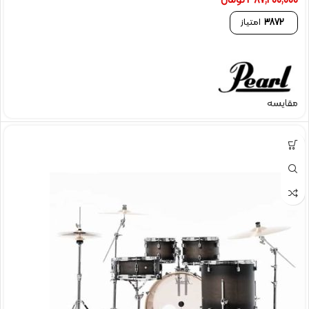
387,200,000
تومان
3872
امتیاز
مقایسه