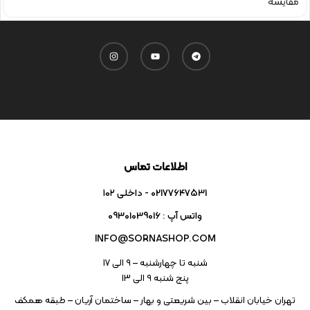
مقایسه
اطلاعات تماس
02177647531 - داخلی ۱۰۲
واتس آپ : 09301039016
INFO@SORNASHOP.COM
شنبه تا چهارشنبه – ۹ الی 17
پنج شنبه ۹ الی 13
تهران خیابان انقلاب – بین شریعتی و بهار – ساختمان آریان – طبقه همکف