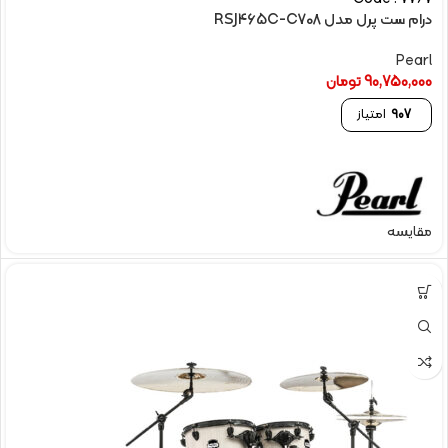
درام ست پرل مدل RSJ465C-C708
Pearl
90,750,000
تومان
907
امتیاز
مقایسه