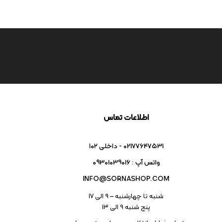
اطلاعات تماس
02177647531 - داخلی ۱۰۲
واتس آپ : 09301039016
INFO@SORNASHOP.COM
شنبه تا چهارشنبه – ۹ الی 17
پنج شنبه ۹ الی 13