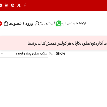
فروش ویژه
ارتباط با واتس اپ
ورود / عضویت
0
ت
آکاردئون
ملودیکا
پایه
هرکولس
قمیش
کتاب
برندها
۲۰
Show