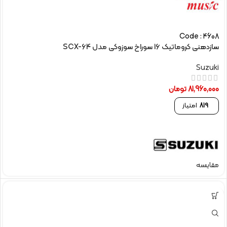
Code : 4608
سازدهنی کروماتیک 16 سوراخ سوزوکی مدل SCX-64
Suzuki
81,960,000
تومان
819
امتیاز
مقایسه