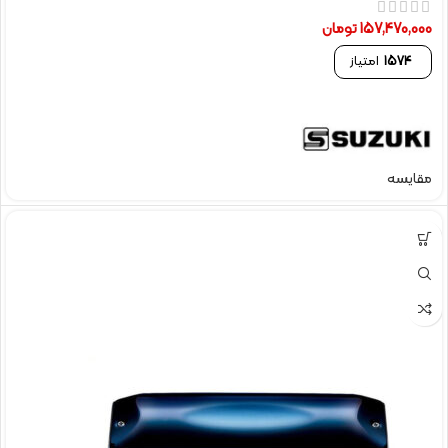
157,470,000
تومان
1574
امتیاز
مقایسه