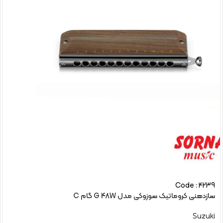
Code : 4239
سازدهنی کروماتیک سوزوکی مدل G 48W گام C
Suzuki