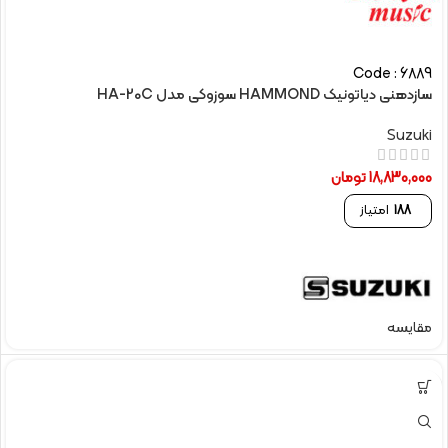
Code : 6889
سازدهنی دیاتونیک HAMMOND سوزوکی مدل HA-20C
Suzuki
18,830,000
تومان
188
امتیاز
مقایسه