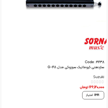
Code : 4238
سازدهنی کروماتیک سوزوکی مدل G-48
Suzuki
166,120,000
تومان
1661
امتیاز