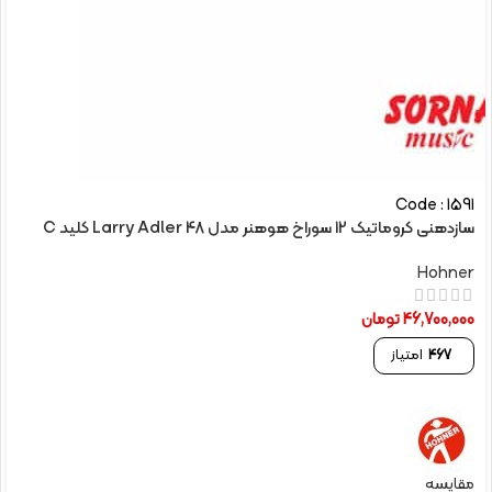
Code : 1591
سازدهنی کروماتیک 12 سوراخ هوهنر مدل Larry Adler 48 کلید C
Hohner
46,700,000
تومان
467
امتیاز
مقایسه