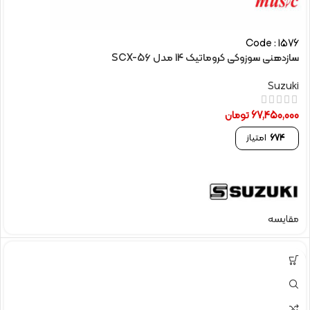
Code : 1576
سازدهنی سوزوکی کروماتیک 14 مدل SCX-56
Suzuki
67,450,000
تومان
674
امتیاز
مقایسه