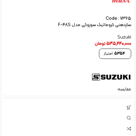
Code : 7365
سازدهنی کروماتیک سوزوکی مدل F-48S
Suzuki
535,440,000
تومان
5354
امتیاز
مقایسه