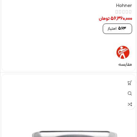
Hohner
56,360,000
تومان
563
امتیاز
مقایسه