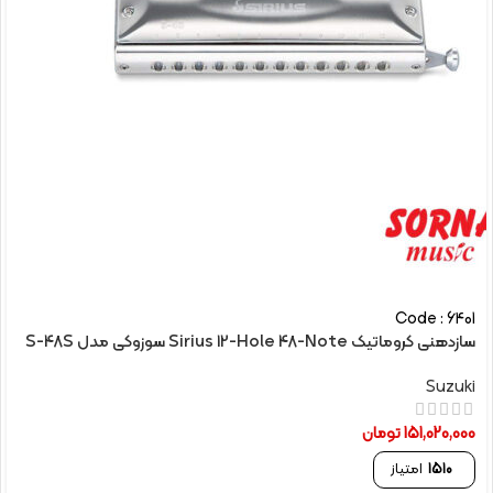
Code : 6401
سازدهنی کروماتیک Sirius 12-Hole 48-Note سوزوکی مدل S-48S
Suzuki
151,020,000
تومان
1510
امتیاز