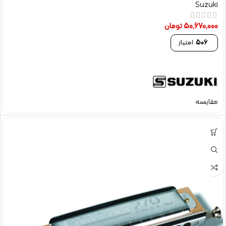
Suzuki
50,670,000
تومان
506
امتیاز
مقایسه