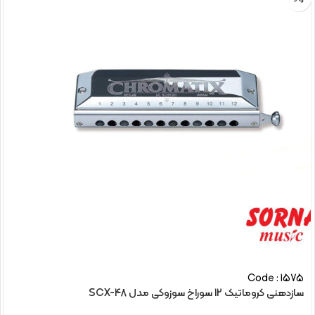
Code : 1575
سازدهنی کروماتیک 12 سوراخ سوزوکی مدل SCX-48