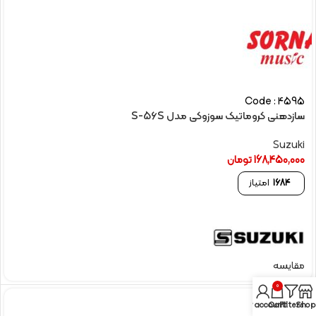
Code : 4595
سازدهنی کروماتیک سوزوکی مدل S-56S
Suzuki
168,450,000
تومان
1684
امتیاز
مقایسه
0
My account
Cart
Filters
Shop