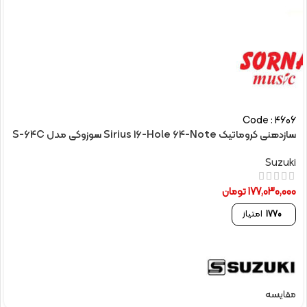
Code : 4606
سازدهنی کروماتیک Sirius 16-Hole 64-Note سوزوکی مدل S-64C
Suzuki
177,030,000
تومان
1770
امتیاز
مقایسه