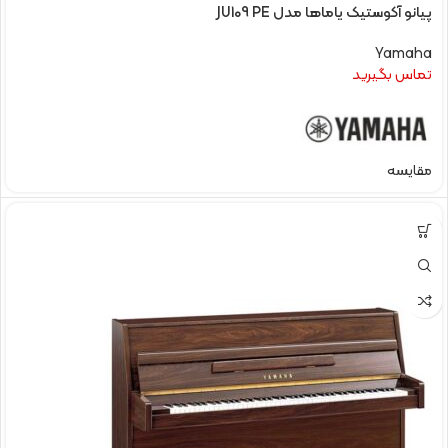
پیانو آکوستیک یاماها مدل JU109 PE
Yamaha
تماس بگیرید
مقایسه