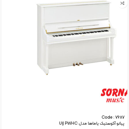
Code : 7687
پیانو آکوستیک یاماها مدل U1J PWHC