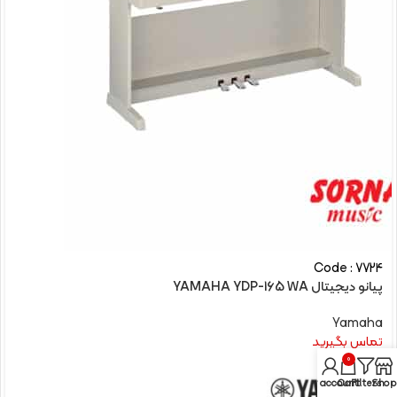
Code : 7724
پیانو دیجیتال YAMAHA YDP-165 WA
Yamaha
تماس بگیرید
0
My account
Cart
Filters
Shop