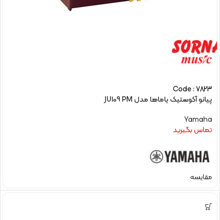
Code : 7823
پیانو آکوستیک یاماها مدل JU109 PM
Yamaha
تماس بگیرید
مقایسه