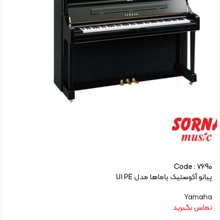
Code : 7690
پیانو آکوستیک یاماها مدل U1 PE
Yamaha
تماس بگیرید