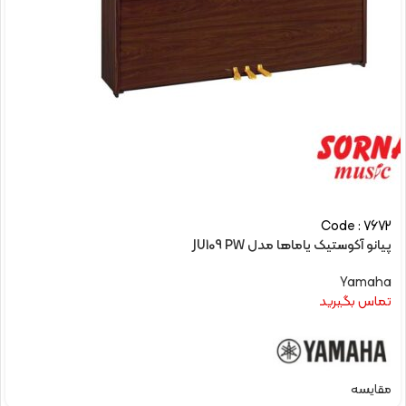
Code : 7672
پیانو آکوستیک یاماها مدل JU109 PW
Yamaha
تماس بگیرید
مقایسه