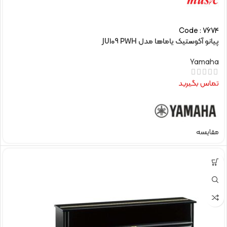
Code : 7674
پیانو آکوستیک یاماها مدل JU109 PWH
Yamaha
تماس بگیرید
مقایسه