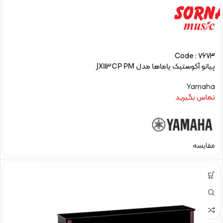
Code : 7673
پیانو آکوستیک یاماها مدل JX113CP PM
Yamaha
تماس بگیرید
مقایسه