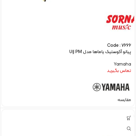
Code : 7666
پیانو آکوستیک یاماها مدل U1J PM
Yamaha
تماس بگیرید
مقایسه