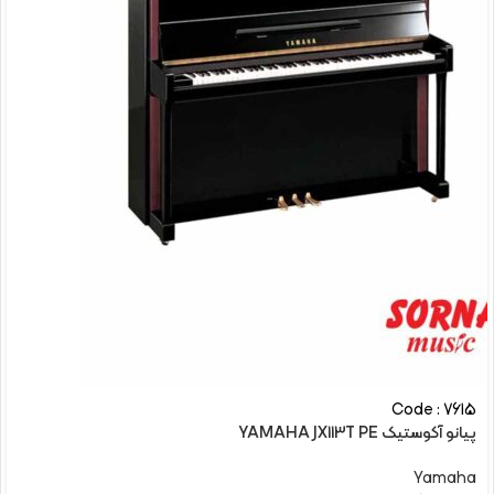
Code : 7615
پیانو آکوستیک YAMAHA JX113T PE
Yamaha