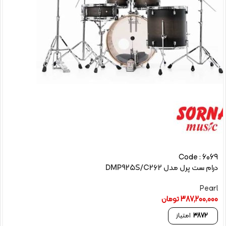
Code : 6069
درام ست پرل مدل DMP925S/C262
Pearl
387,200,000
تومان
3872
امتیاز