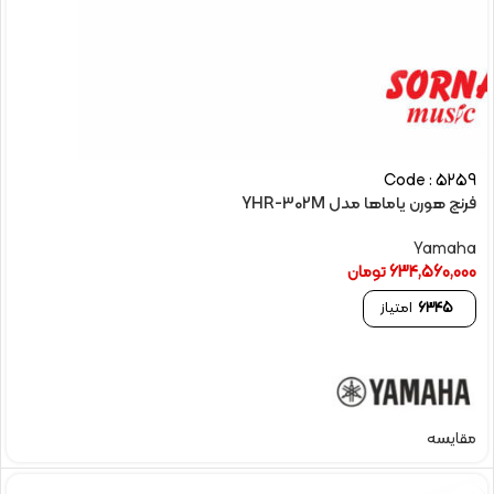
Code : 5259
فرنچ هورن یاماها مدل YHR-302M
Yamaha
634,560,000
تومان
6345
امتیاز
مقایسه