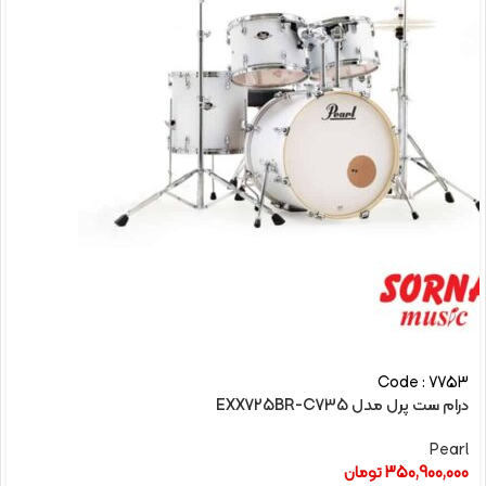
Code : 7753
درام ست پرل مدل EXX725BR-C735
Pearl
350,900,000
تومان