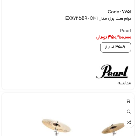
Code : 7751
درام ست پرل مدل EXX725BR-C31
Pearl
350,900,000
تومان
3509
امتیاز
مقایسه