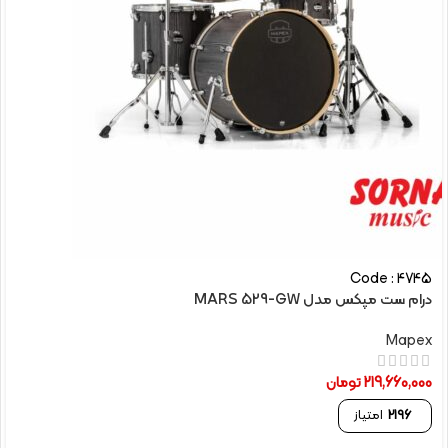
Code : 4745
درام ست مپکس مدل MARS 529-GW
Mapex
219,660,000
تومان
2196
امتیاز