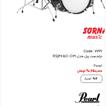
Code : 7766
درام ست پرل مدل RSJ465C-C31
Pearl
90,750,000
تومان
907
امتیاز