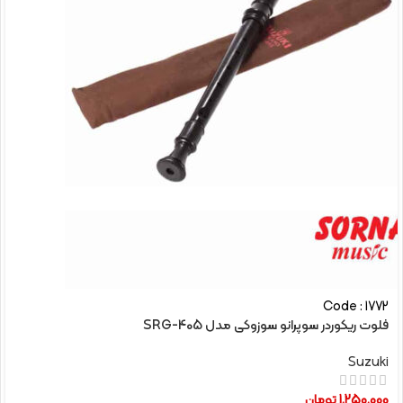
Code : 1772
فلوت ریکوردر سوپرانو سوزوکی مدل SRG-405
Suzuki
1,250,000
تومان