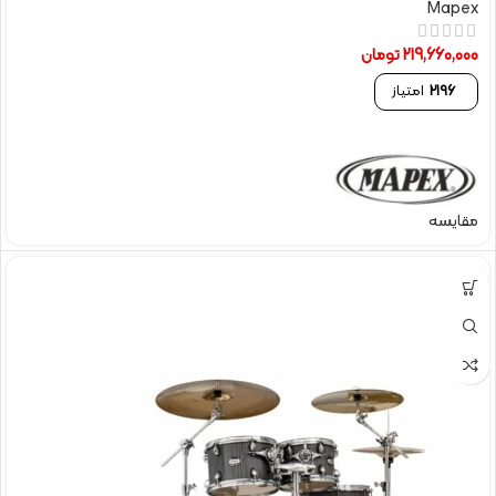
Mapex
219,660,000
تومان
2196
امتیاز
مقایسه