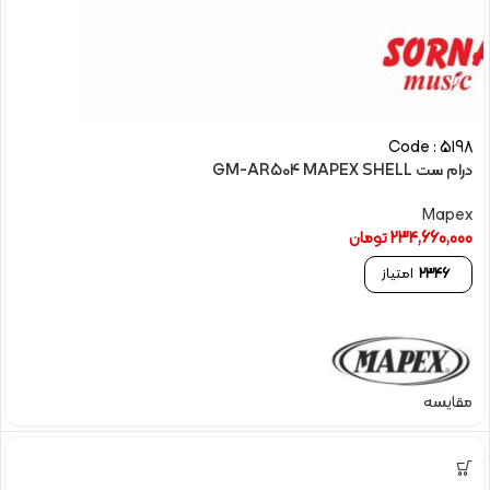
Code : 5198
درام ست GM-AR504 MAPEX SHELL
Mapex
234,660,000
تومان
2346
امتیاز
مقایسه