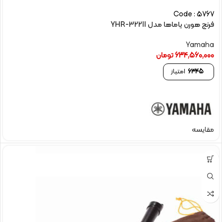
Code : 5767
فرنچ هورن یاماها مدل YHR-322II
Yamaha
634,560,000
تومان
6345
امتیاز
مقایسه