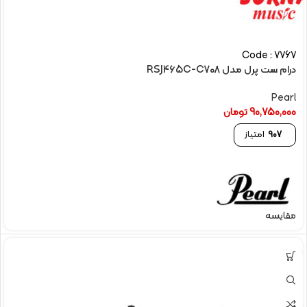
Code : 7767
درام ست پرل مدل RSJ465C-C708
Pearl
90,750,000
تومان
907
امتیاز
مقایسه