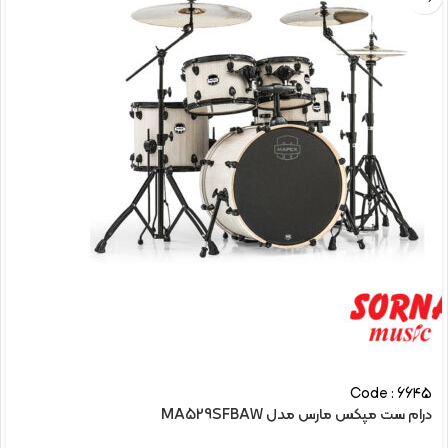
Code : 6645
درام ست مپکس مارس مدل MA529SFBAW