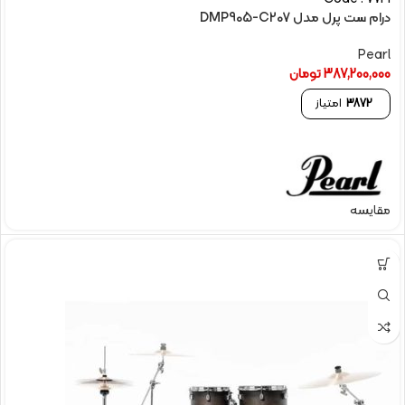
درام ست پرل مدل DMP905-C207
Pearl
387,200,000
تومان
3872
امتیاز
مقایسه