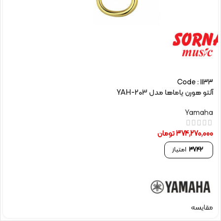
Code : 1133
آلتو هورن یاماها مدل YAH-203
Yamaha
374,270,000
تومان
3742
امتیاز
مقایسه