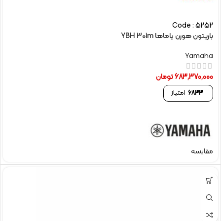
Code : 5252
باريتون هورن یاماها YBH 301m
Yamaha
683,370,000
تومان
6833
امتیاز
مقایسه