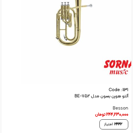
Code : 1131
آلتو هورن بسون مدل BE-752
Besson
244,230,000
تومان
2442
امتیاز