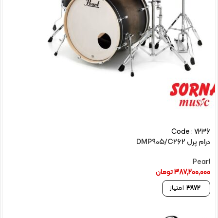
Code : 7236
درام پرل DMP905/C262
Pearl
387,200,000
تومان
3872
امتیاز