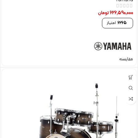
Yamaha
626,590,000
تومان
6265
امتیاز
مقایسه