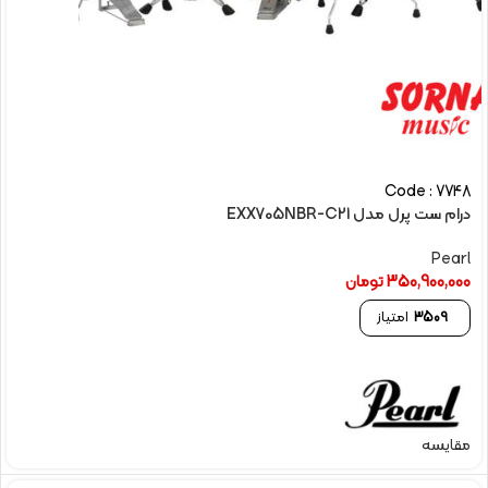
Code : 7748
درام ست پرل مدل EXX705NBR-C21
Pearl
350,900,000
تومان
3509
امتیاز
مقایسه