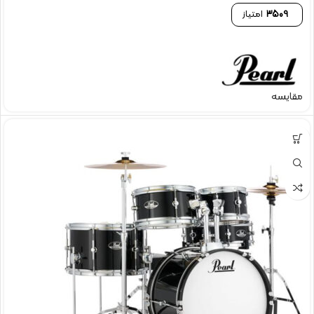
3509
امتیاز
مقایسه