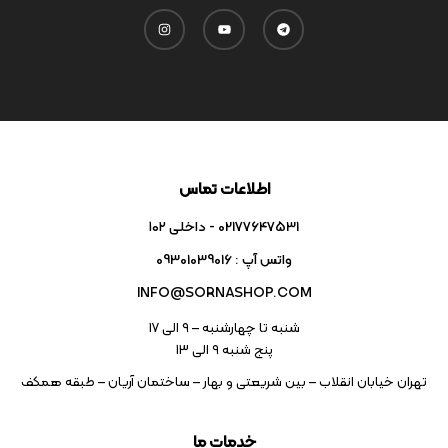
اطلاعات تماس
02177647531 - داخلی ۱۰۲
واتس آپ : 09301039016
INFO@SORNASHOP.COM
شنبه تا چهارشنبه – ۹ الی 17
پنج شنبه ۹ الی 13
تهران خیابان انقلاب – بین شریعتی و بهار – ساختمان آریان – طبقه همکف
خدمات ما