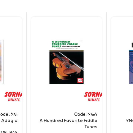
ode : 6811
Code : 6807
Adagio
A Hundred Favorite Fiddle
6N
Tunes