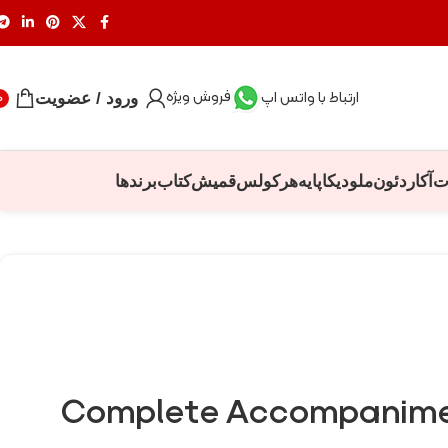
فروش ویژه
ارتباط با واتس اپ
ورود / عضویت
0
ت
آکاردئون
ملودیکا
پایه
هرکولس
قمیش
کتاب
برندها
Complete Accompanime