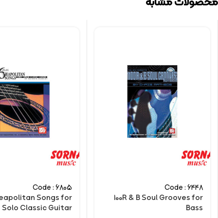
محصولات مشابه
Code : 6805
Code : 6448
eapolitan Songs for
100R & B Soul Grooves for
Solo Classic Guitar
Bass