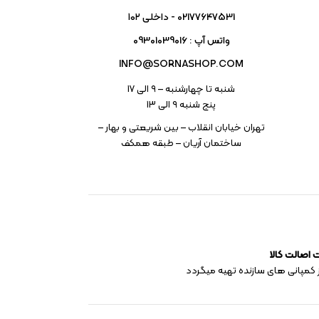
02177647531 - داخلی ۱۰۲
واتس آپ : 09301039016
INFO@SORNASHOP.COM
شنبه تا چهارشنبه – ۹ الی 17
پنج شنبه ۹ الی 13
تهران خیابان انقلاب – بین شریعتی و بهار –
ساختمان آریان – طبقه همکف
اصالت کالا
 کمپانی های سازنده تهیه میگردد