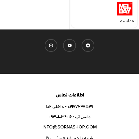
مقایسه
اطلاعات تماس
02177647531 - داخلی ۱۰۲
واتس آپ : 09301039016
INFO@SORNASHOP.COM
شنبه تا چهارشنبه – ۹ الی 17