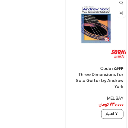
Code : 5624
Three Dimensions for
Solo Guitar by Andrew
York
MEL BAY
730,000
تومان
7
امتیاز