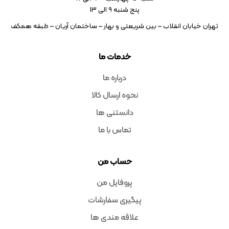
پنج شنبه ۹ الی 13
تهران خیابان انقلاب – بین شریعتی و بهار – ساختمان آریان – طبقه همکف
خدمات ما
درباره ما
نحوه ارسال کالا
دانستنی ها
تماس با ما
حساب من
پروفایل من
پیگیری سفارشات
علاقه مندی ها