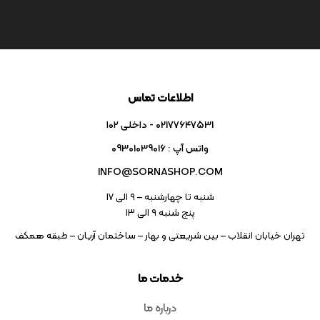
اطلاعات تماس
02177647531 - داخلی ۱۰۲
واتس آپ : 09301039016
INFO@SORNASHOP.COM
شنبه تا چهارشنبه – ۹ الی 17
پنج شنبه ۹ الی 13
تهران خیابان انقلاب – بین شریعتی و بهار – ساختمان آریان – طبقه همکف
خدمات ما
درباره ما