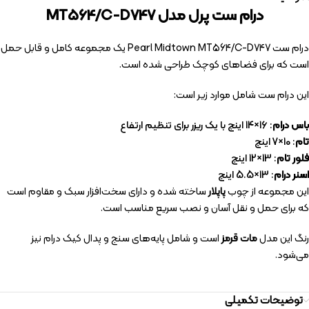
درام ست پرل مدل MT564/C-D747
درام ست Pearl Midtown MT564/C-D747 یک مجموعه کامل و قابل حمل
است که برای فضاهای کوچک طراحی شده است.
این درام ست شامل موارد زیر است:
باس درام
: 16×14 اینچ با یک ریزر برای تنظیم ارتفاع
تام
: 10×7 اینچ
فلور تام
: 13×12 اینچ
اسنر درام
: 13×5.5 اینچ
این مجموعه از چوب
پاپلار
ساخته شده و دارای سخت‌افزار سبک و مقاوم است
که برای حمل و نقل آسان و نصب سریع مناسب است.
رنگ این مدل
مات قرمز
است و شامل پایه‌های سنج و پدال کیک درام نیز
می‌شود.
توضیحات تکمیلی