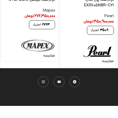
EXX705NBR-C21
Mapex
Pearl
276,350,000
تومان
350,900,000
تومان
2763
امتیاز
3509
امتیاز
مقایسه
مقایسه