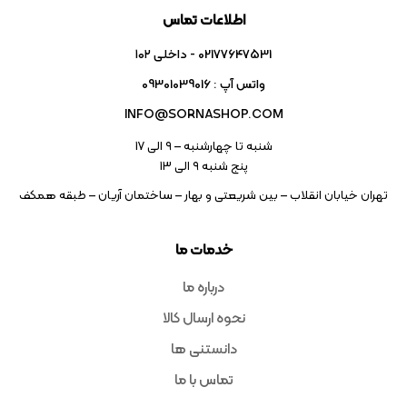
اطلاعات تماس
02177647531 - داخلی ۱۰۲
واتس آپ : 09301039016
INFO@SORNASHOP.COM
شنبه تا چهارشنبه – ۹ الی 17
پنج شنبه ۹ الی 13
تهران خیابان انقلاب – بین شریعتی و بهار – ساختمان آریان – طبقه همکف
خدمات ما
درباره ما
نحوه ارسال کالا
دانستنی ها
تماس با ما