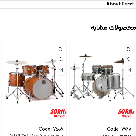
About Pearl
محصولات مشابه
Code : 7506
Code : 7748
درام ست پرل مدل
درام ست مپکس ST5255IC