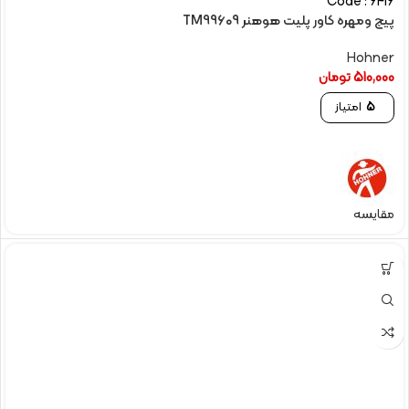
Code : 6416
پیچ ومهره کاور پلیت هوهنر TM99609
Hohner
510,000
تومان
5
امتیاز
مقایسه