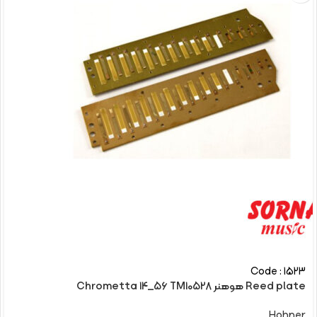
Code : 1523
Reed plate هوهنر Chrometta 14_56 TM10528
Hohner