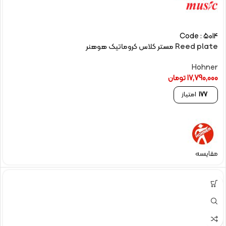
Code : 5014
Reed plate مستر کلاس کروماتیک هوهنر
Hohner
17,790,000
تومان
177
امتیاز
مقایسه