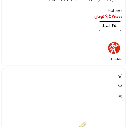
Hohner
6,570,000
تومان
65
امتیاز
مقایسه