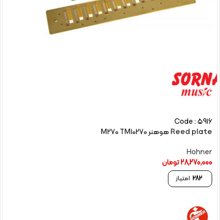
Code : 5916
Reed plate هوهنر M270 TM10270
Hohner
28,270,000
تومان
282
امتیاز