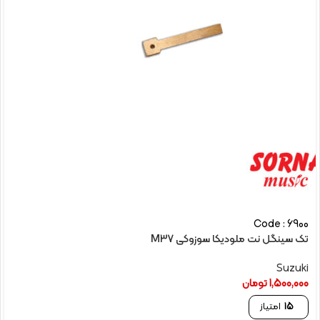
Code : 6900
تک سینگل نت ملودیکا سوزوکی M37
Suzuki
1,500,000
تومان
15
امتیاز