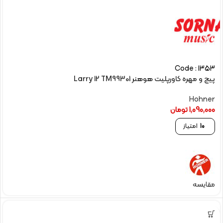
Code : 1353
پیچ و مهره کاورپلیت هوهنر Larry 12 TM99301
Hohner
1,090,000
تومان
10
امتیاز
مقایسه