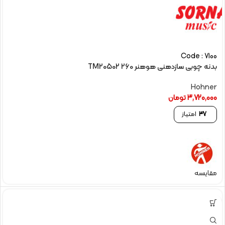
Code : 7100
بدنه چوبی سازدهنی هوهنر 260 TM20502
Hohner
3,720,000
تومان
37
امتیاز
مقایسه