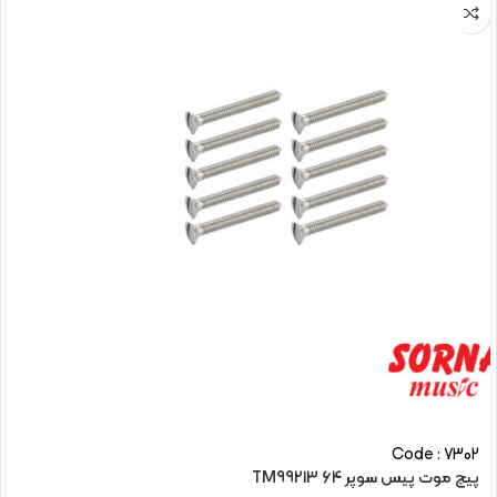
Code : 7302
پیچ موت پیس سوپر TM99213 64