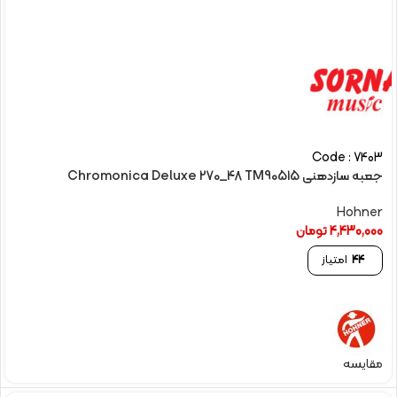
Code : 7403
جعبه سازدهنی Chromonica Deluxe 270_48 TM90515
Hohner
4,430,000
تومان
44
امتیاز
مقایسه