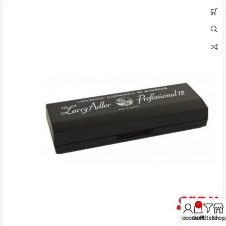
0
My account
Cart
Filters
Shop