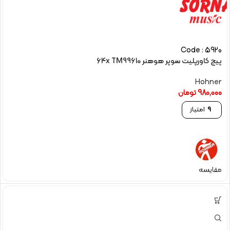
Code : 5920
پیچ کاورپلیت سوپر هوهنر 64x TM99610
Hohner
980,000
تومان
9
امتیاز
مقایسه