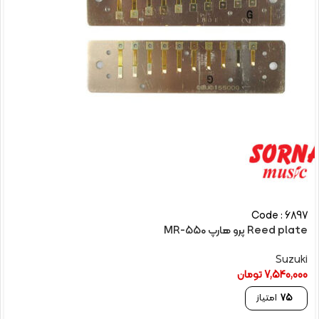
Code : 6897
Reed plate پرو هارپ MR-550
Suzuki
7,540,000
تومان
75
امتیاز