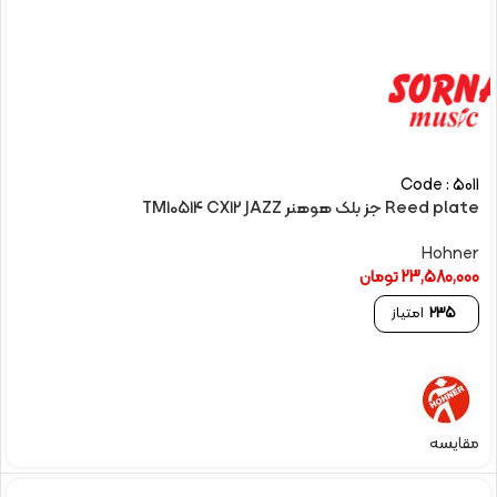
Code : 5011
Reed plate جز بلک هوهنر TM10514 CX12 JAZZ
Hohner
23,580,000
تومان
235
امتیاز
مقایسه