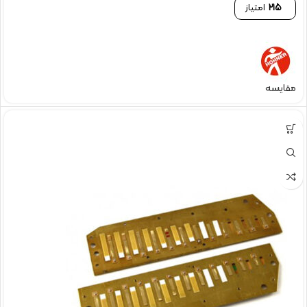
215
امتیاز
مقایسه