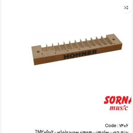
Code : 7406
بدنه چوبی سازدهنی هوهنر سوپردولوکس TM20506