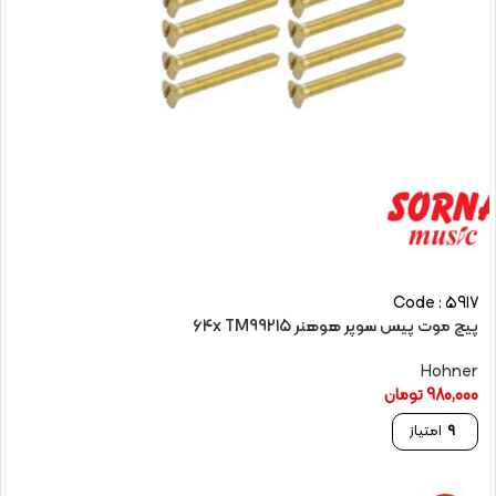
Code : 5917
پیچ موت پیس سوپر هوهنر 64x TM99215
Hohner
980,000
تومان
9
امتیاز