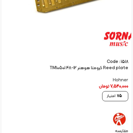
Code : 1518
Reed plate کرومتا هوهنر 12-48 TM10501
Hohner
7,540,000
تومان
75
امتیاز
مقایسه