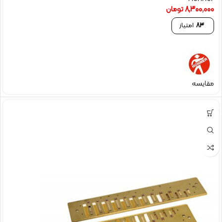
8,300,000
تومان
83
امتیاز
مقایسه