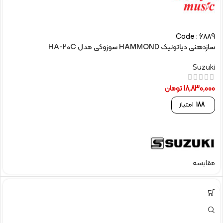
Code : 6889
سازدهنی دیاتونیک HAMMOND سوزوکی مدل HA-20C
Suzuki
18,830,000
تومان
188
امتیاز
مقایسه