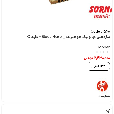
Code : 1560
سازدهنی دیاتونیک هوهنر مدل Blues Harp – کلید C
Hohner
12,330,000
تومان
123
امتیاز
مقایسه