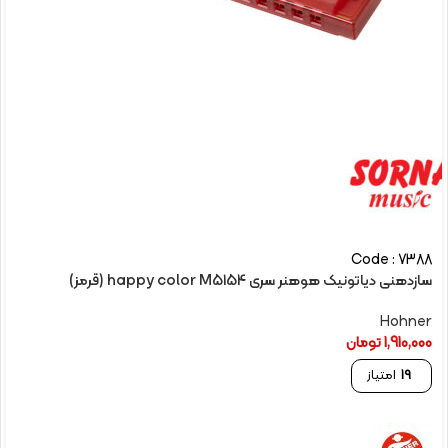
Code : 7388
سازدهنی دیاتونیک هوهنر سری happy color M5154 (قرمز)
Hohner
1,910,000
تومان
19
امتیاز