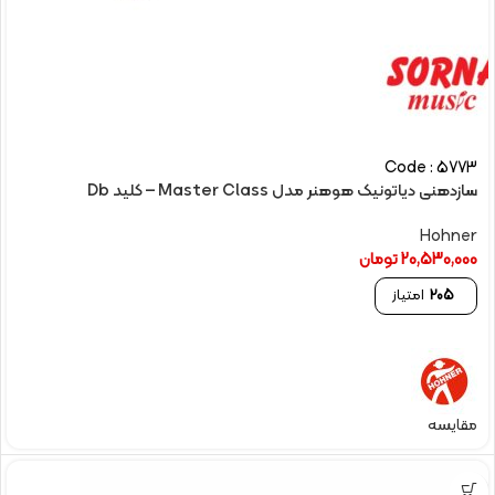
Code : 5773
سازدهنی دیاتونیک هوهنر مدل Master Class – کلید Db
Hohner
20,530,000
تومان
205
امتیاز
مقایسه