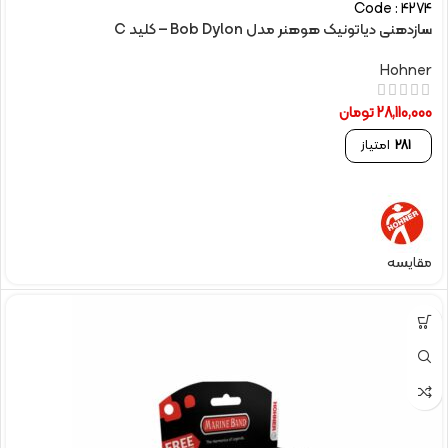
Code : 4274
سازدهنی دیاتونیک هوهنر مدل Bob Dylon – کلید C
Hohner
28,110,000
تومان
281
امتیاز
مقایسه