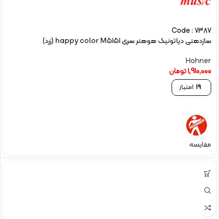
Code : 7387
سازدهنی دیاتونیک هوهنر سری happy color M5151 (زرد)
Hohner
1,910,000
تومان
19
امتیاز
مقایسه