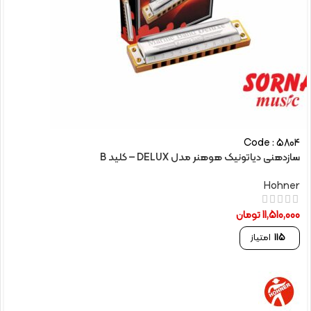
Code : 5804
سازدهنی دیاتونیک هوهنر مدل DELUX – کلید B
Hohner
11,510,000
تومان
115
امتیاز