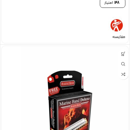
148
امتیاز
مقایسه