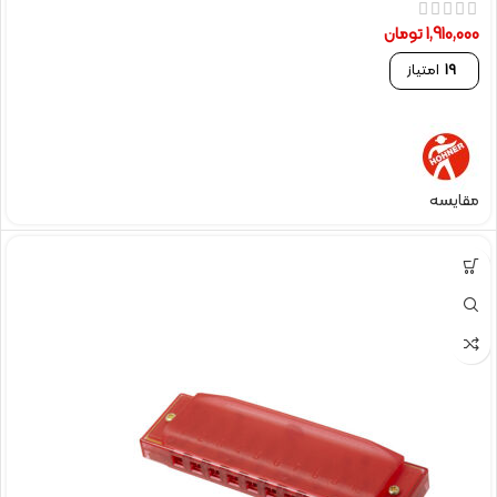
1,910,000
تومان
19
امتیاز
مقایسه