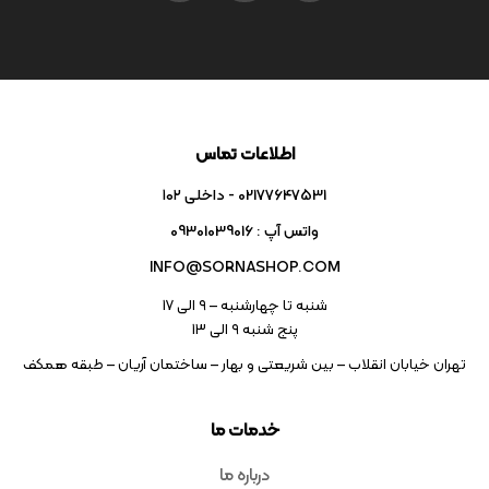
اطلاعات تماس
02177647531 - داخلی ۱۰۲
واتس آپ : 09301039016
INFO@SORNASHOP.COM
شنبه تا چهارشنبه – ۹ الی 17
پنج شنبه ۹ الی 13
تهران خیابان انقلاب – بین شریعتی و بهار – ساختمان آریان – طبقه همکف
خدمات ما
درباره ما