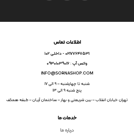
اطلاعات تماس
02177647531 - داخلی ۱۰۲
واتس آپ : 09301039016
INFO@SORNASHOP.COM
شنبه تا چهارشنبه – ۹ الی 17
پنج شنبه ۹ الی 13
تهران خیابان انقلاب – بین شریعتی و بهار – ساختمان آریان – طبقه همکف
خدمات ما
درباره ما