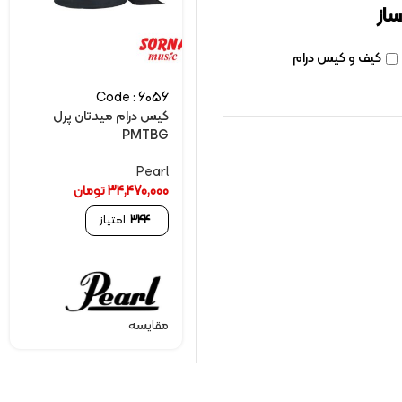
ساز
کیف و کیس درام
Code : 6056
کيس درام ميدتان پرل
PMTBG
Pearl
34,470,000
تومان
344
امتیاز
مقایسه