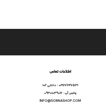
اطلاعات تماس
02177647531 - داخلی ۱۰۲
واتس آپ : 09301039016
INFO@SORNASHOP.COM