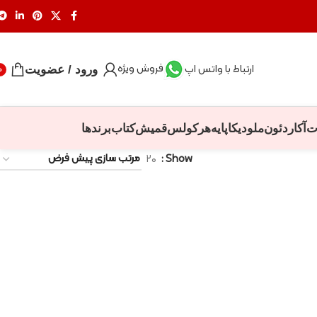
فروش ویژه
ارتباط با واتس اپ
ورود / عضویت
0
ت
آکاردئون
ملودیکا
پایه
هرکولس
قمیش
کتاب
برندها
۲۰
Show