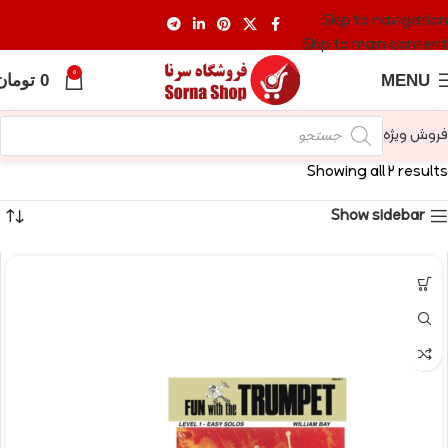
Skip to navigation
Skip to main content
0
MENU
0
تومان
فروش ویژه
Showing all 2 results
Show sidebar