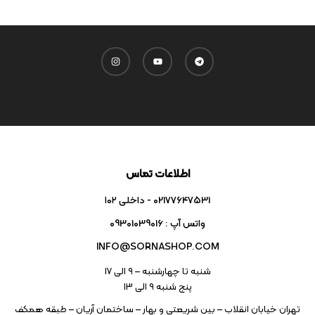
اطلاعات تماس
02177647531 - داخلی ۱۰۲
واتس آپ : 09301039016
INFO@SORNASHOP.COM
شنبه تا چهارشنبه – ۹ الی 17
پنج شنبه ۹ الی 13
تهران خیابان انقلاب – بین شریعتی و بهار – ساختمان آریان – طبقه همکف