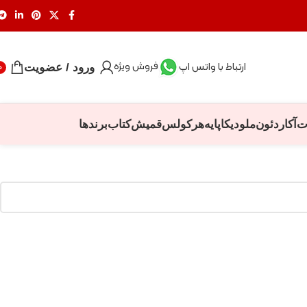
فروش ویژه
ارتباط با واتس اپ
ورود / عضویت
0
ت
آکاردئون
ملودیکا
پایه
هرکولس
قمیش
کتاب
برندها