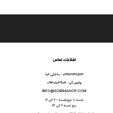
اطلاعات تماس
02177647531 - داخلی ۱۰۲
واتس آپ : 09301039016
INFO@SORNASHOP.COM
شنبه تا چهارشنبه – ۹ الی 17
پنج شنبه ۹ الی 13