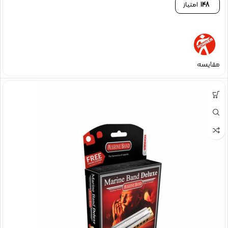
148
امتیاز
مقایسه