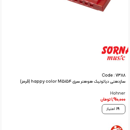
Code : 7388
سازدهنی دیاتونیک هوهنر سری happy color M5154 (قرمز)
Hohner
1,910,000
تومان
19
امتیاز