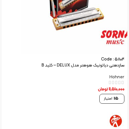
Code : 5804
سازدهنی دیاتونیک هوهنر مدل DELUX – کلید B
Hohner
11,510,000
تومان
115
امتیاز