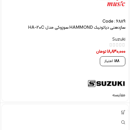
Code : 6889
سازدهنی دیاتونیک HAMMOND سوزوکی مدل HA-20C
Suzuki
18,830,000
تومان
188
امتیاز
مقایسه