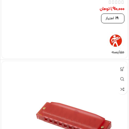
1,910,000
تومان
19
امتیاز
مقایسه