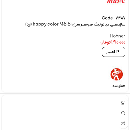
Code : 7387
سازدهنی دیاتونیک هوهنر سری happy color M5151 (زرد)
Hohner
1,910,000
تومان
19
امتیاز
مقایسه