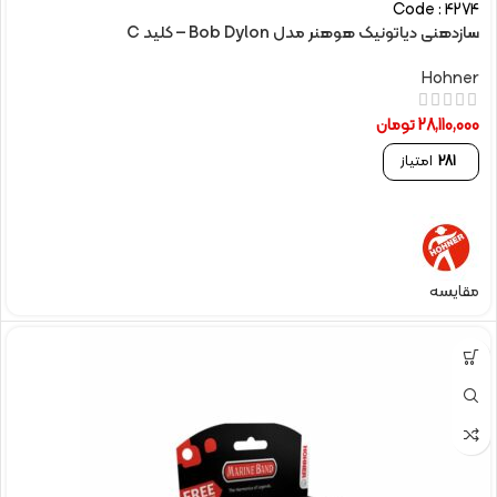
Code : 4274
سازدهنی دیاتونیک هوهنر مدل Bob Dylon – کلید C
Hohner
28,110,000
تومان
281
امتیاز
مقایسه